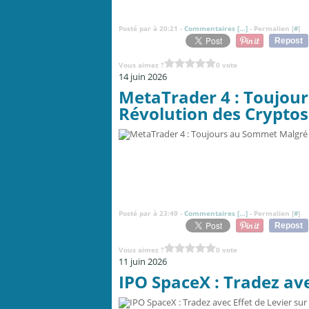
Posté par à 20:21 -
Commentaires [
…
]
- Permalien [
#
]
Repost
Vous aimez ?
0 vote
14 juin 2026
MetaTrader 4 : Toujou
Révolution des Cryptos
Posté par à 23:49 -
Commentaires [
…
]
- Permalien [
#
]
Repost
Vous aimez ?
0 vote
11 juin 2026
IPO SpaceX : Tradez av