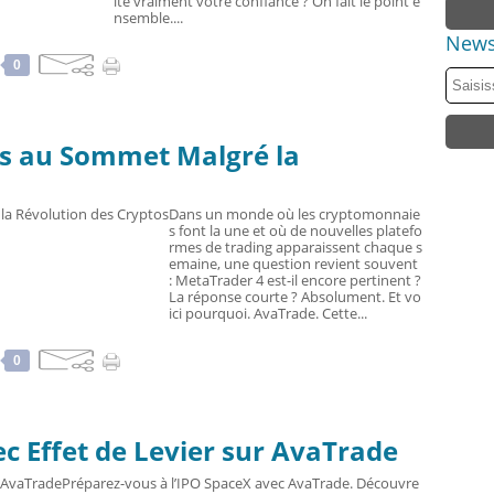
ite vraiment votre confiance ? On fait le point e
nsemble....
News
0
rs au Sommet Malgré la
Dans un monde où les cryptomonnaie
s font la une et où de nouvelles platefo
rmes de trading apparaissent chaque s
emaine, une question revient souvent
: MetaTrader 4 est-il encore pertinent ?
La réponse courte ? Absolument. Et vo
ici pourquoi. AvaTrade. Cette...
0
ec Effet de Levier sur AvaTrade
Préparez-vous à l’IPO SpaceX avec AvaTrade. Découvre