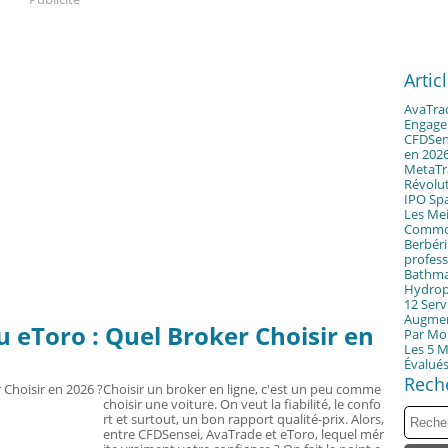
Artic
AvaTrad
Engagem
CFDSens
en 2026
MetaTr
Révolu
IPO Spa
Les Mei
Commo
Berbéri
profess
Bathmat
Hydrop
12 Serv
Augmen
 eToro : Quel Broker Choisir en
Par Moi
Les 5 M
Évalués
Rech
Choisir un broker en ligne, c'est un peu comme
choisir une voiture. On veut la fiabilité, le confo
rt et surtout, un bon rapport qualité-prix. Alors,
entre CFDSensei, AvaTrade et eToro, lequel mér