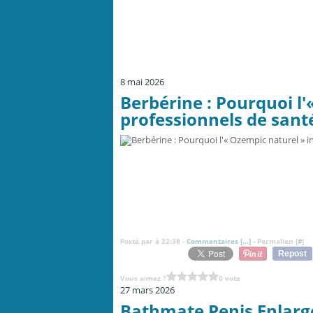
8 mai 2026
Berbérine : Pourquoi l'
professionnels de sant
Posté par à 22:38 -
Commentaires [
…
]
- Permalien [
#
]
Repost
Vous aimez ?
0 vote
27 mars 2026
Bathmate Penis Enlarge