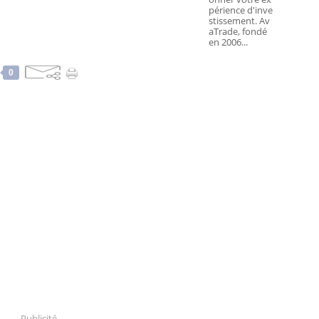
périence d'inve
stissement. Av
aTrade, fondé
en 2006...
0
Publicité