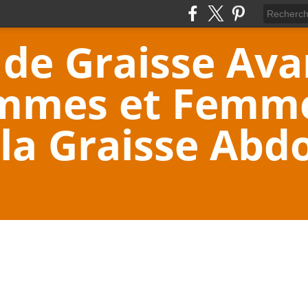
 de Graisse Av
mmes et Femme
 la Graisse Abd