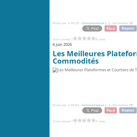
Posté par à 06:20 -
Commentaires [
…
]
- Permalien [
#
]
Repost
Vous aimez ?
0 vote
6 juin 2026
Les Meilleures Platefo
Commodités
Posté par à 00:54 -
Commentaires [
…
]
- Permalien [
#
]
Repost
Vous aimez ?
0 vote