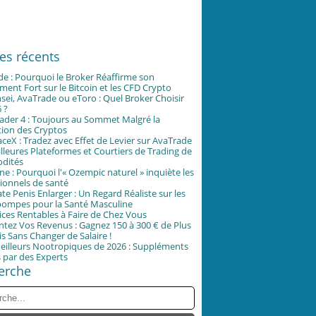
les récents
e : Pourquoi le Broker Réaffirme son
ent Fort sur le Bitcoin et les CFD Crypto
ei, AvaTrade ou eToro : Quel Broker Choisir
 ?
ader 4 : Toujours au Sommet Malgré la
tion des Cryptos
ceX : Tradez avec Effet de Levier sur AvaTrade
lleures Plateformes et Courtiers de Trading de
dités
ne : Pourquoi l'« Ozempic naturel » inquiète les
ionnels de santé
e Penis Enlarger : Un Regard Réaliste sur les
ompes pour la Santé Masculine
ices Rentables à Faire de Chez Vous
tez Vos Revenus : Gagnez 150 à 300 € de Plus
s Sans Changer de Salaire !
eilleurs Nootropiques de 2026 : Suppléments
 par des Experts
erche