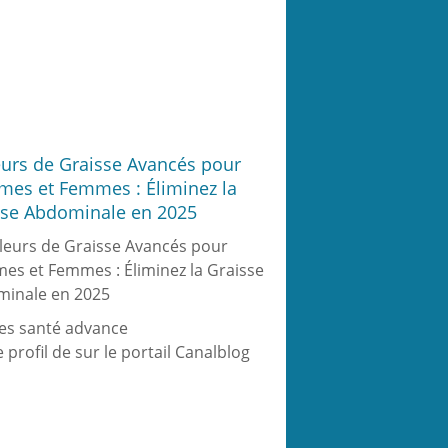
eurs de Graisse Avancés pour
es et Femmes : Éliminez la
sse Abdominale en 2025
les santé advance
e profil de
sur le portail Canalblog