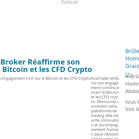
Publicité
Brûl
Homm
 Broker Réaffirme son
Grai
Bitcoin et les CFD Crypto
AvaTrade renfo
rce son engage
ment continu e
nvers le Bitcoin
et les CFD cryp
tous 
to. Découvrez c
omment cette
Voir l
plateforme de
trading allie séc
urité, innovatio
n et accompag
nement humai
n pour révoluti
onner votre ex