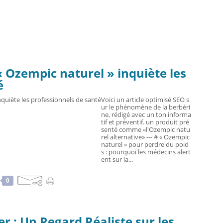
« Ozempic naturel » inquiète les
é
Voici un article optimisé SEO s
ur le phénomène de la berbéri
ne, rédigé avec un ton informa
tif et préventif. un produit pré
senté comme «l'Ozempic natu
rel alternative» --- # « Ozempic
naturel » pour perdre du poid
s : pourquoi les médecins alert
ent sur la...
0
r : Un Regard Réaliste sur les