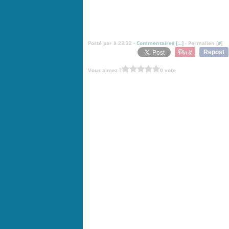
Posté par à 23:32 -
Commentaires [
…
]
- Permalien [
#
]
Repost
Vous aimez ?
0 vote